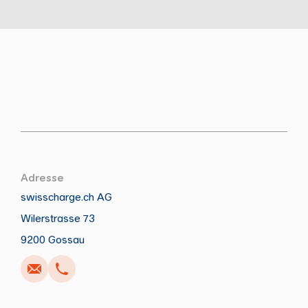
Adresse
swisscharge.ch AG
Wilerstrasse 73
Anrufen
Schreiben
Kopieren
Kopieren
9200 Gossau