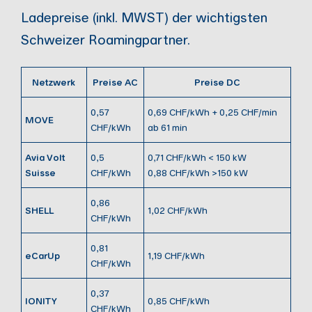
Ladepreise (inkl. MWST) der wichtigsten
Schweizer Roamingpartner.
Netzwerk
Preise AC
Preise DC
0,57
0,69 CHF/kWh + 0,25 CHF/min
MOVE
CHF/kWh
ab 61 min
Avia Volt
0,5
0,71 CHF/kWh < 150 kW
Suisse
CHF/kWh
0,88 CHF/kWh >150 kW
0,86
SHELL
1,02 CHF/kWh
CHF/kWh
0,81
eCarUp
1,19 CHF/kWh
CHF/kWh
0,37
IONITY
0,85 CHF/kWh
CHF/kWh