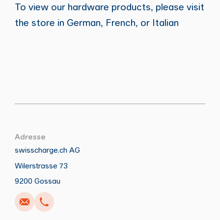
To view our hardware products, please visit
the store in German, French, or Italian
Adresse
swisscharge.ch AG
Wilerstrasse 73
Anrufen
Schreiben
Kopieren
Kopieren
9200 Gossau