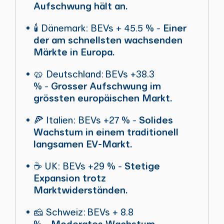
Aufschwung hält an.
🕯️ Dänemark: BEVs + 45.5 % -
Einer
der am schnellsten wachsenden
Märkte in Europa.
🥨 Deutschland: BEVs +38.3
% -
Grosser Aufschwung im
grössten europäischen Markt.
🍕 Italien: BEVs +27 % -
Solides
Wachstum in einem traditionell
langsamen EV-Markt.
☕ UK: BEVs +29 % -
Stetige
Expansion trotz
Marktwiderständen.
🧀 Schweiz: BEVs + 8.8
% -
Moderates Wachstum.