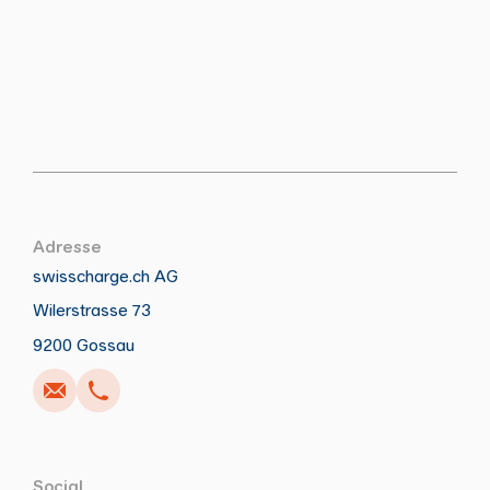
Adresse
swisscharge.ch AG
Wilerstrasse 73
Appeler
Écrire
Copier
Copier
9200 Gossau
Social