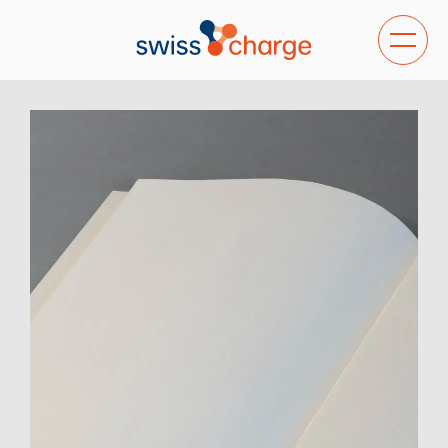
Bascule
la
navigat