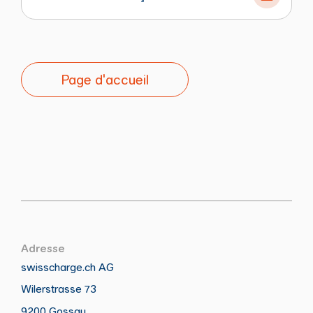
Page d'accueil
Adresse
swisscharge.ch AG
Wilerstrasse 73
Appeler
Écrire
Copier
Copier
9200 Gossau