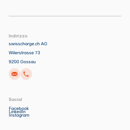
Indirizzo
swisscharge.ch AG
Wilerstrasse 73
Anrufen
Schreiben
Copia
Copia
9200 Gossau
Social
Facebook
LinkedIn
Instagram