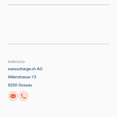
Indirizzo
swisscharge.ch AG
Wilerstrasse 73
Anrufen
Schreiben
Copia
Copia
9200 Gossau