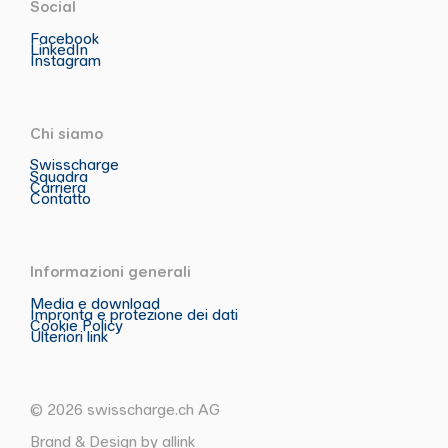
Social
Facebook
LinkedIn
Instagram
Chi siamo
Swisscharge
Squadra
Carriera
Contatto
Informazioni generali
Media e download
Impronta e protezione dei dati
Cookie Policy
Ulteriori link
© 2026 swisscharge.ch AG
Brand & Design by allink