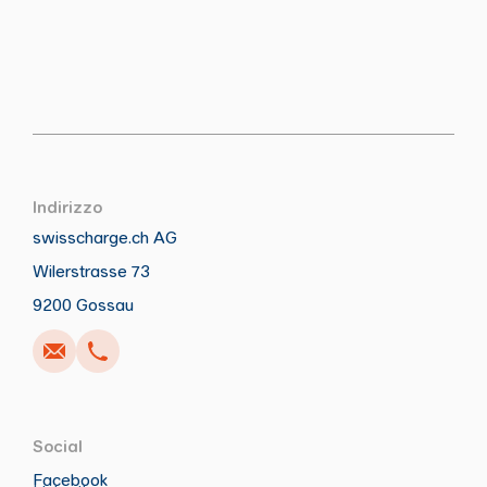
Indirizzo
swisscharge.ch AG
Wilerstrasse 73
Anrufen
Schreiben
Copia
Copia
9200 Gossau
Social
Facebook