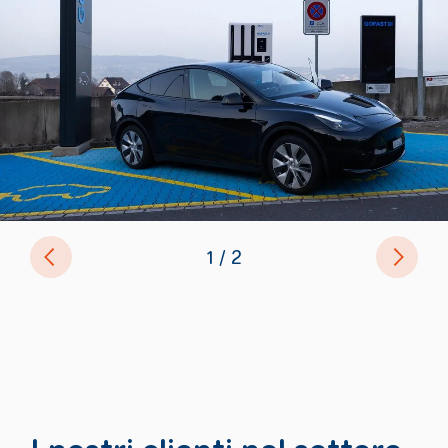
Previous
Avanti
of
1
2