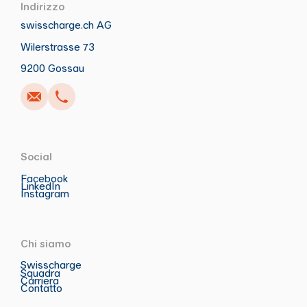
Indirizzo
swisscharge.ch AG
Wilerstrasse 73
Anrufen
Schreiben
Copia
Copia
9200 Gossau
Social
Facebook
LinkedIn
Instagram
Chi siamo
Swisscharge
Squadra
Carriera
Contatto