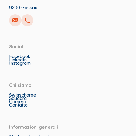
Anrufen
Schreiben
Copia
Copia
9200 Gossau
Social
Facebook
LinkedIn
Instagram
Chi siamo
Swisscharge
Squadra
Carriera
Contatto
Informazioni generali