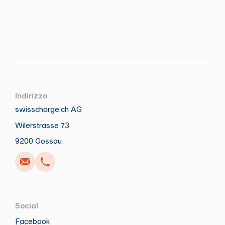
Indirizzo
swisscharge.ch AG
Wilerstrasse 73
Anrufen
Schreiben
Copia
Copia
9200 Gossau
Social
Facebook