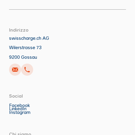
Indirizzo
swisscharge.ch AG
Wilerstrasse 73
Anrufen
Schreiben
Copia
Copia
9200 Gossau
Social
Facebook
LinkedIn
Instagram
Chi siamo